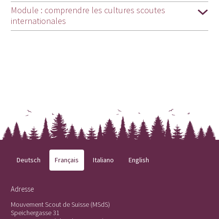
Module : comprendre les cultures scoutes
internationales
Deutsch
Français
Italiano
English
Adresse
Mouvement Scout de Suisse (MSdS)
Speichergasse 31