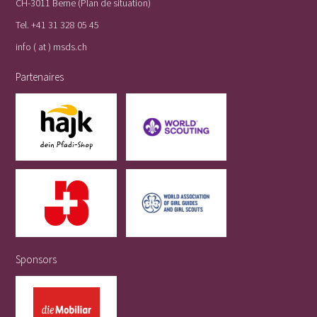
CH-3011 Berne (
Plan de situation
)
Tel.
+41 31 328 05 45
info ( at ) msds.ch
Partenaires
Sponsors