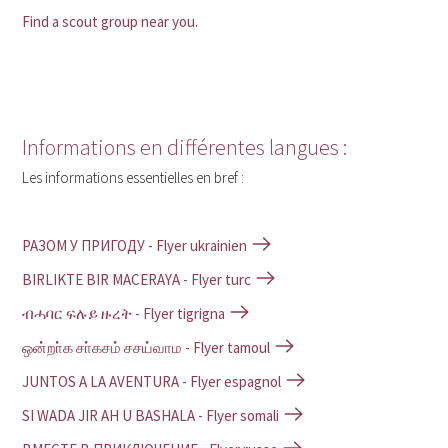
Find a scout group near you.
Informations en différentes langues :
Les informations essentielles en bref :
РАЗОМ У ПРИГОДУ - Flyer ukrainien
BIRLIKTE BIR MACERAYA - Flyer turc
ብሓባር ፍሉይ ዙረት - Flyer tigrigna
ஒன்றா்க சா்கசம் சசய்வாம - Flyer tamoul
JUNTOS A LA AVENTURA - Flyer espagnol
SI WADA JIR AH U BASHALA - Flyer somali