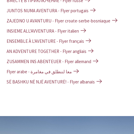
ВМЕСТЕ В ПРИКЛЮЧЕНИЕ - Flyer russe
JUNTOS NUMA AVENTURA - Flyer portugais
ZAJEDNO U AVANTURU - Flyer croate-serbe-bosniaque
INSIEME ALL'AVVENTURA - Flyer italien
ENSEMBLE À L'AVENTURE - Flyer français
AN ADVENTURE TOGETHER - Flyer angliais
ZUSAMMEN INS ABENTEUER - Flyer allemand
Flyer arabe - معا لننطلق في مغامرة
SË BASHKU NË NJË AVENTURË! - Flyer albanais