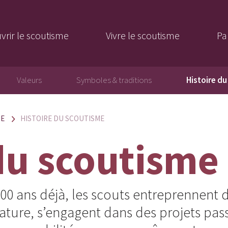
vrir le scoutisme
Vivre le scoutisme
Pa
Valeurs
Symboles & traditions
Histoire d
ME
HISTOIRE DU SCOUTISME
du scoutisme
00 ans déjà, les scouts entreprennent d
nature, s’engagent dans des projets pas