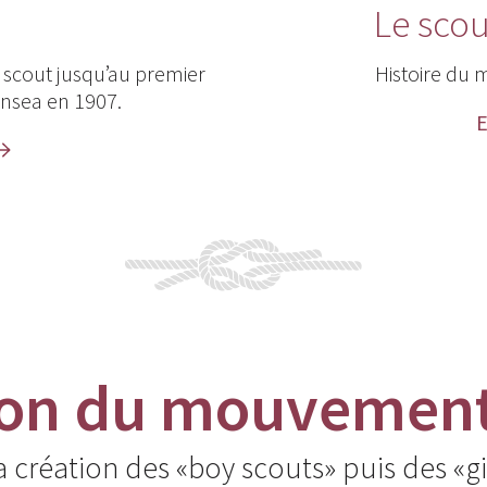
n
Le sco
 scout jusqu’au premier
Histoire du 
wnsea en 1907.
E
ion du mouvement
la création des «boy scouts» puis des «gi