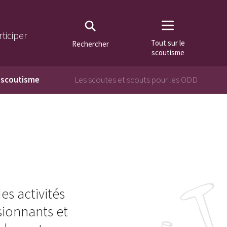
rticiper
Tout sur le
Rechercher
scoutisme
u scoutisme
Les scoutes et scouts pour les ODD
es activités
sionnants et