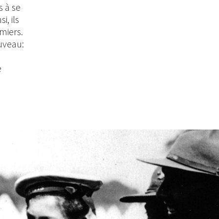
s à se
i, ils
miers.
uveau:
e