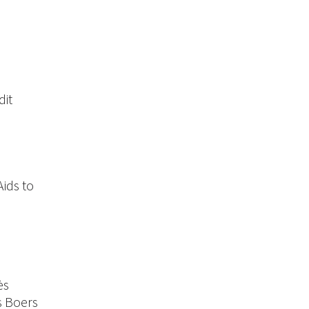
dit
Aids to
ès
s Boers