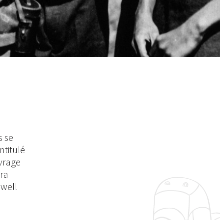
s se
ntitulé
uvrage
éra
owell