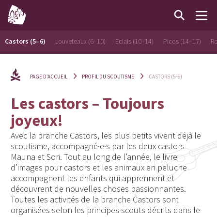
Castors (5–6)
Louveteaux (6–10)
Eclais (10–14)
Picos (14–17)
Ro
PAGE D’ACCUEIL
PROFIL DU SCOUTISME
CASTORS (5–6)
Les castors – Toujours
joyeux!
Avec la branche Castors, les plus petits vivent déjà le
scoutisme, accompagné·e·s par les deux castors
Mauna et Sori. Tout au long de l’année, le livre
d’images pour castors et les animaux en peluche
accompagnent les enfants qui apprennent et
découvrent de nouvelles choses passionnantes.
Toutes les activités de la branche Castors sont
organisées selon les principes scouts décrits dans le