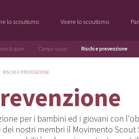
re lo scoutismo
Vivere lo scoutismo
Par
nto & sport
Campo scout
Rischi e prevenzione
RISCHI E PREVENZIONE
prevenzione
one per i bambini ed i giovani con l'obi
 dei nostri membri il Movimento Scout S