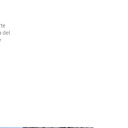
rte
a del
e