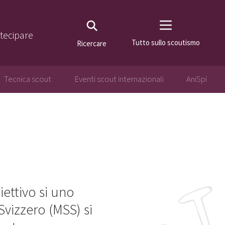
tecipare
Tutto sullo scoutismo
Ricercare
Tecnica scout
Eventi scout internazionali
AniSpi
ettivo si uno
vizzero (MSS) si