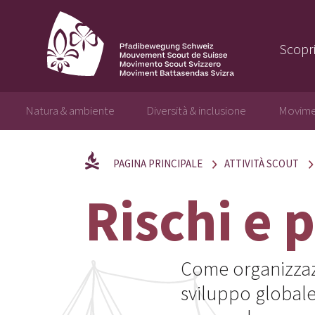
Scopri
Natura & ambiente
Diversità & inclusione
Movime
PAGINA PRINCIPALE
ATTIVITÀ SCOUT
Rischi e 
Come organizzazi
sviluppo globale