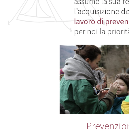
assume la sua re
l’acquisizione de
lavoro di preve
per noi la priori
Prevenzio