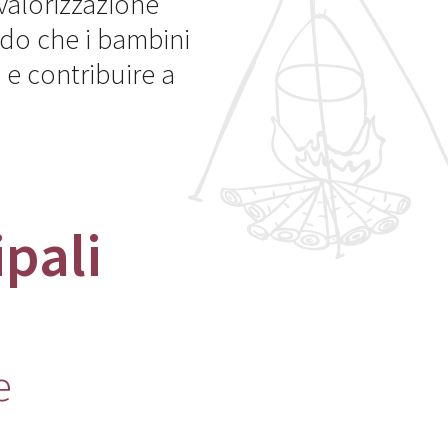
valorizzazione
odo che i bambini
 e contribuire a
ipali
e