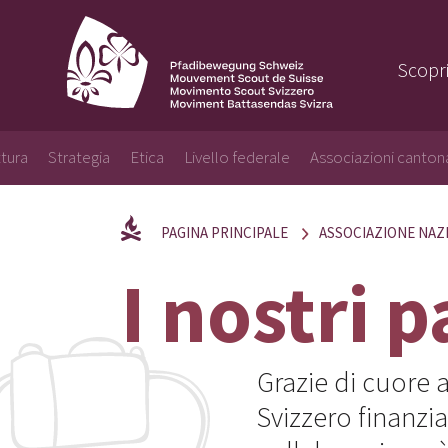
Scopri
ttura
Strategia
Etica
Livello federale
Associazioni cantona
PAGINA PRINCIPALE
ASSOCIAZIONE NAZ
I nostri 
Grazie di cuore 
Svizzero finanzi