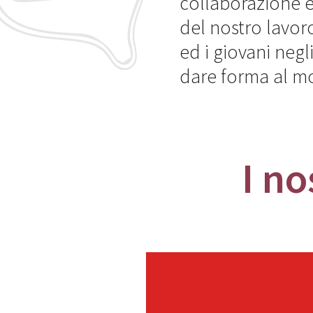
collaborazione è
del nostro lavoro
ed i giovani negl
dare forma al m
I no