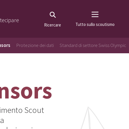
tecipare
Tutto sullo scoutismo
Ricercare
nsors
Protezione dei dati
Standard di settore Swiss Olympic
onsors
ovimento Scout
ta