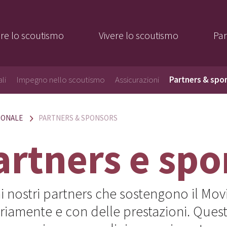
re lo scoutismo
Vivere lo scoutismo
Par
li
Impegno nello scoutismo
Assicurazioni
Partners & spo
IONALE
PARTNERS & SPONSORS
partners e sp
ai nostri partners che sostengono il M
ariamente e con delle prestazioni. Ques