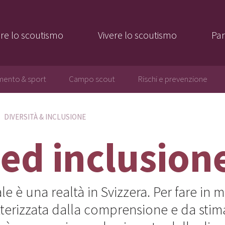
re lo scoutismo
Vivere lo scoutismo
Par
ento & sport
Campo scout
Rischi e prevenzione
DIVERSITÀ & INCLUSIONE
 ed inclusion
ale è una realtà in Svizzera. Per fare i
terizzata dalla comprensione e da stim