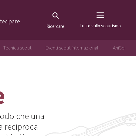
tecipare
Tutto sullo scoutismo
Ricercare
Tecnica scout
Eventi scout internazionali
AniSpi
e
n modo che una
a reciproca