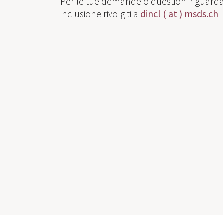
Per le tue domande o questioni riguardan
inclusione rivolgiti a
dincl ( at ) msds.ch