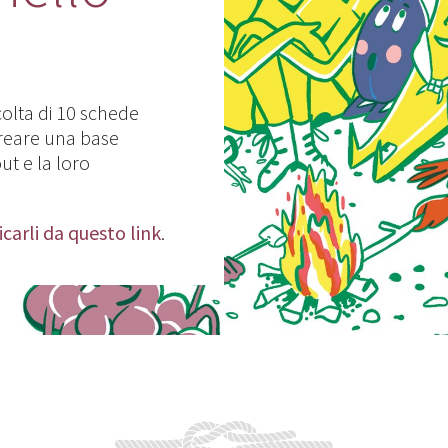
colta di 10 schede
reare una base
ut e la loro
icarli da questo link
.