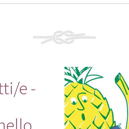
ti/e -
nello