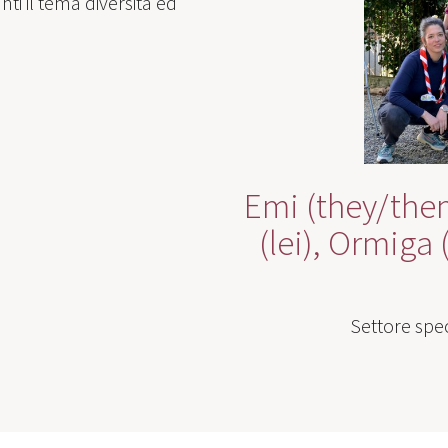
ti il tema diversità ed
Emi (they/them)
(lei), Ormiga (
Settore spec