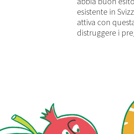
abbia buon esito
esistente in Svi
attiva con questa
distruggere i pre