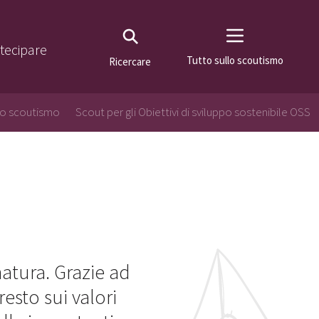
tecipare
Tutto sullo scoutismo
Ricercare
lo scoutismo
Scout per gli Obiettivi di sviluppo sostenibile OSS
natura. Grazie ad
resto sui valori