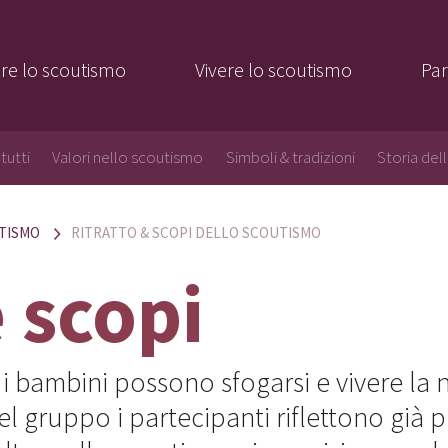
re lo scoutismo
Vivere lo scoutismo
Par
tutti
Valori nello scoutismo
Simboli & tradizioni
Storia del
TISMO
RITRATTO & SCOPI DELLO SCOUTISMO
e scopi
i bambini possono sfogarsi e vivere la 
nel gruppo i partecipanti riflettono già p