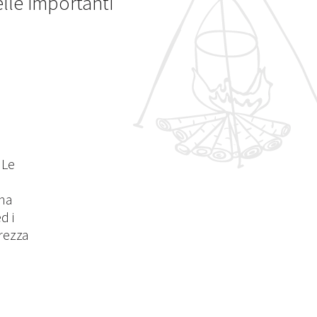
elle importanti
 Le
una
d i
rezza