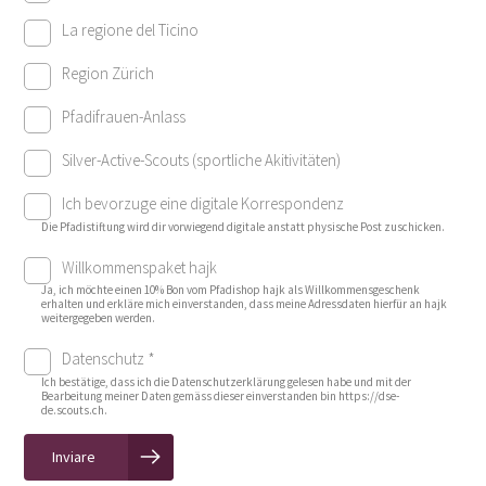
La regione del Ticino
Region Zürich
Pfadifrauen-Anlass
Silver-Active-Scouts (sportliche Akitivitäten)
Ich bevorzuge eine digitale Korrespondenz
Die Pfadistiftung wird dir vorwiegend digitale anstatt physische Post zuschicken.
Willkommenspaket hajk
Ja, ich möchte einen 10% Bon vom Pfadishop hajk als Willkommensgeschenk
erhalten und erkläre mich einverstanden, dass meine Adressdaten hierfür an hajk
weitergegeben werden.
Datenschutz *
Ich bestätige, dass ich die Datenschutzerklärung gelesen habe und mit der
Bearbeitung meiner Daten gemäss dieser einverstanden bin https://dse-
de.scouts.ch.
Inviare