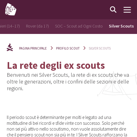
ieri (14–17)
Rover (da 17)
SOC – Scout ad Ogni Costo
Silver Scouts
PAGINA PRINCIPALE
PROFILO SCOUT
SILVER SCOUTS
La rete degli ex scouts
Benvenuti nei Silver Scouts, la rete di ex scouts che va
oltre le generazioni, oltre i confini delle sezioni e delle
regioni.
Il periodo scout è determinante per molti e legato ad una
moltitudine di bei ricordi e sfide vinte con successo. Solo perché
non sei più attivo nello scoutismo, non vuole assolutamente dire
che il pensiero scout non sia più in te. I Silver Scouts rafforzano la