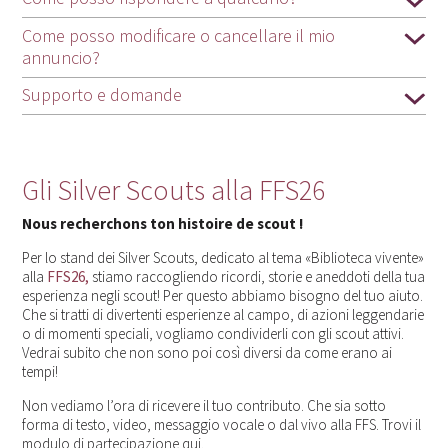
Come posso modificare o cancellare il mio
annuncio?
Supporto e domande
Gli Silver Scouts alla FFS26
Nous recherchons ton histoire de scout !
Per lo stand dei Silver Scouts, dedicato al tema «Biblioteca vivente»
alla
FFS26,
stiamo raccogliendo ricordi, storie e aneddoti della tua
esperienza negli scout! Per questo abbiamo bisogno del tuo aiuto.
Che si tratti di divertenti esperienze al campo, di azioni leggendarie
o di momenti speciali, vogliamo condividerli con gli scout attivi.
Vedrai subito che non sono poi così diversi da come erano ai
tempi!
Non vediamo l’ora di ricevere il tuo contributo. Che sia sotto
forma di testo, video, messaggio vocale o dal vivo alla FFS. Trovi il
modulo di partecipazione qui.