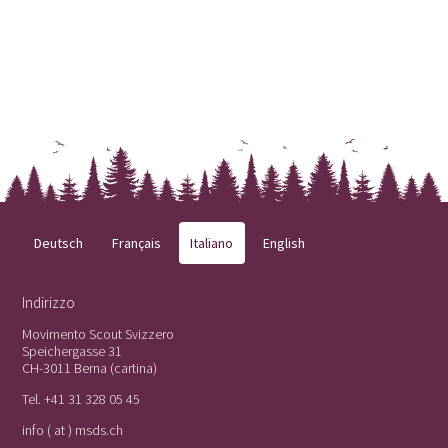
Deutsch
Français
Italiano
English
Indirizzo
Movimento Scout Svizzero
Speichergasse 31
CH-3011 Berna (
cartina
)
Tel.
+41 31 328 05 45
info ( at ) msds.ch