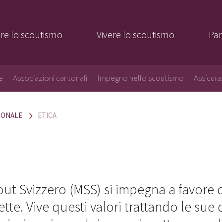
re lo scoutismo
Vivere lo scoutismo
Par
e
Associazioni cantonali
Impegno nello scoutismo
Assicura
IONALE
ETICA
ut Svizzero (MSS) si impegna a favore di
ette. Vive questi valori trattando le sue 