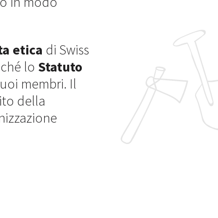
ndo in modo
ta etica
di Swiss
nché lo
Statuto
suoi membri. Il
ito della
nizzazione