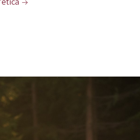
'etica