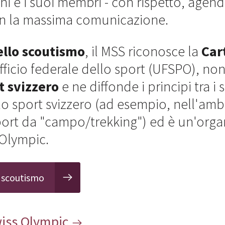
ni e i suoi membri - con rispetto, age
on la massima comunicazione.
ello scoutismo
, il MSS riconosce la
Car
fficio federale dello sport (UFSPO), no
t svizzero
e ne diffonde i principi tra i 
lo sport svizzero (ad esempio, nell'amb
port da "campo/trekking") ed è un'orga
 Olympic.
o scoutismo
wiss Olympic