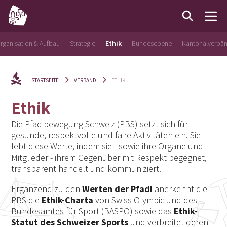
rganisation & Aufbau
Strategie
Ethik
Bundesebene
Kantonalverbä
STARTSEITE
VERBAND
ETHIK
Ethik
Die Pfadibewegung Schweiz (PBS) setzt sich für
gesunde, respektvolle und faire Aktivitäten ein. Sie
lebt diese Werte, indem sie - sowie ihre Organe und
Mitglieder - ihrem Gegenüber mit Respekt begegnet,
transparent handelt und kommuniziert.
Ergänzend zu den
Werten der Pfadi
anerkennt die
PBS die
Ethik-Charta
von Swiss Olympic und des
Bundesamtes für Sport (BASPO) sowie das
Ethik-
Statut des Schweizer Sports
und verbreitet deren