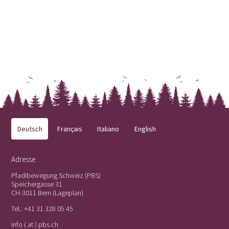
Deutsch
Français
Italiano
English
Adresse
Pfadibewegung Schweiz (PBS)
Speichergasse 31
CH-3011 Bern (
Lageplan
)
Tel.:
+41 31 328 05 45
info ( at ) pbs.ch