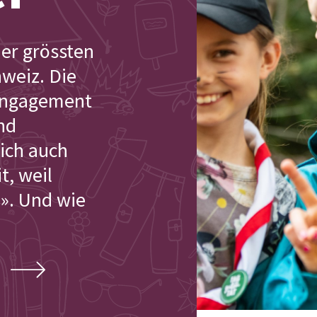
der grössten
weiz. Die
 Engagement
nd
dich auch
t, weil
i». Und wie