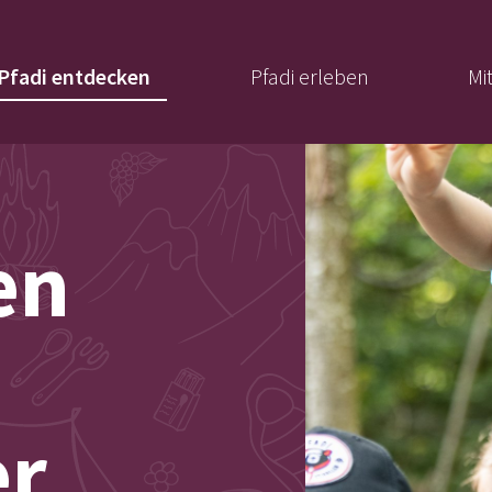
Pfadi entdecken
Pfadi erleben
Mi
en
er