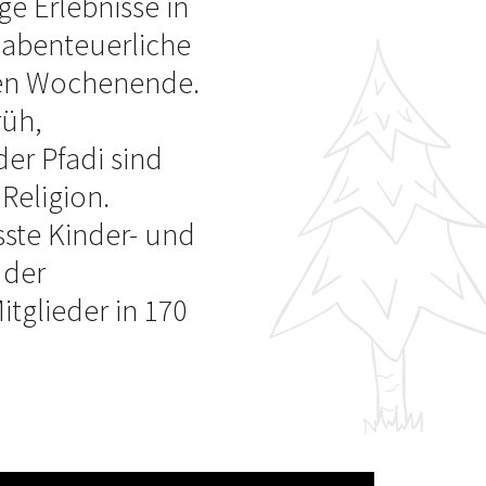
e Erlebnisse in
 abenteuerliche
zen Wochenende.
rüh,
er Pfadi sind
Religion.
össte Kinder- und
 der
tglieder in 170