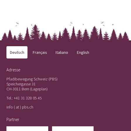
Deutsch
Français
Italiano
English
Adresse
Pfadibewegung Schweiz (PBS)
Speichergasse 31
CH-3011 Bern (
Lageplan
)
Tel.:
+41 31 328 05 45
info ( at ) pbs.ch
Partner