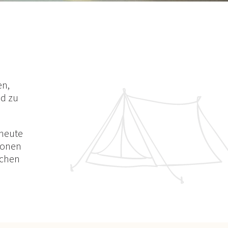
en,
nd zu
 heute
tionen
rchen