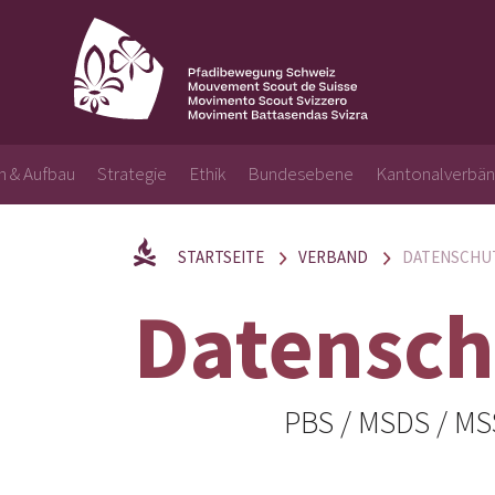
n & Aufbau
Strategie
Ethik
Bundesebene
Kantonalverbä
STARTSEITE
VERBAND
DATENSCHU
Datensch
PBS / MSDS / MS