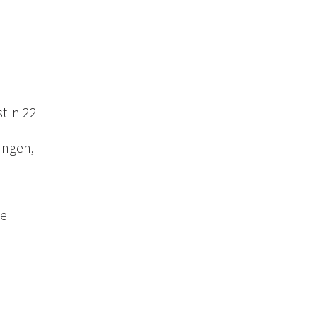
t in 22
ungen,
ie