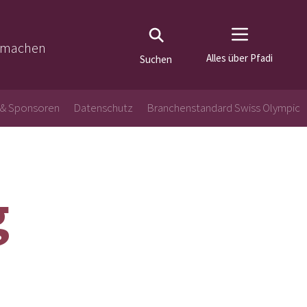
tmachen
Alles über Pfadi
Suchen
 & Sponsoren
Datenschutz
Branchenstandard Swiss Olympic
g