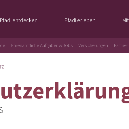
Pfadi entdecken
Pfadi erleben
Mi
nde
Ehrenamtliche Aufgaben & Jobs
Versicherungen
Partner
TZ
utzerklärun
S