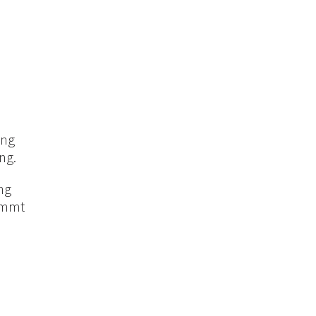
ung
ng.
ng
kommt