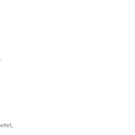
r
eitet,