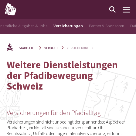
enamtliche Aufgaben & Jobs
Versicherungen
Partner & Sponsoren
Da
STARTSEITE
VERBAND
VERSICHERUNGEN
Weitere Dienstleistungen
der Pfadibewegung
Schweiz
Versicherungen für den Pfadialltag
Versicherungen sind nicht unbedingt der spannendste Aspekt der
Pfadiarbeit, im Notfall sind sie aber unverzichtbar. Ob
Rechtsschutz, Unfall- oder Lagermaterialversicherung, es lohnt