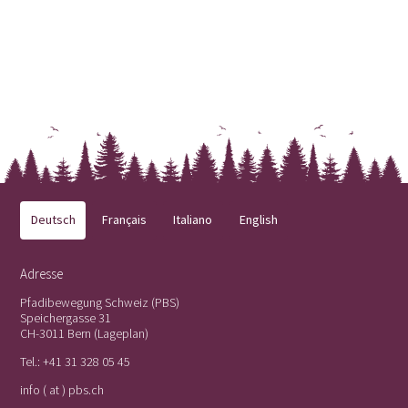
Deutsch
Français
Italiano
English
Adresse
Pfadibewegung Schweiz (PBS)
Speichergasse 31
CH-3011 Bern (
Lageplan
)
Tel.:
+41 31 328 05 45
info ( at ) pbs.ch