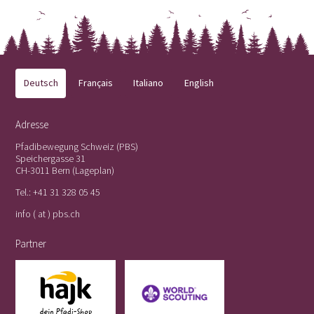
Deutsch
Français
Italiano
English
Adresse
Pfadibewegung Schweiz (PBS)
Speichergasse 31
CH-3011 Bern (
Lageplan
)
Tel.:
+41 31 328 05 45
info ( at ) pbs.ch
Partner