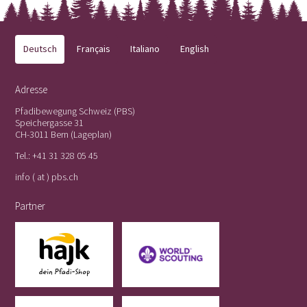
Deutsch
Français
Italiano
English
Adresse
Pfadibewegung Schweiz (PBS)
Speichergasse 31
CH-3011 Bern (
Lageplan
)
Tel.:
+41 31 328 05 45
info ( at ) pbs.ch
Partner