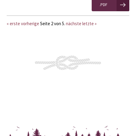
.PDF
« erste
vorherige
Seite 2 von 5.
nächste
letzte »