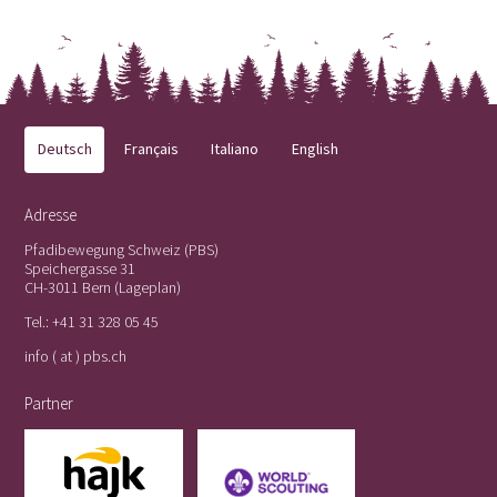
Deutsch
Français
Italiano
English
Adresse
Pfadibewegung Schweiz (PBS)
Speichergasse 31
CH-3011 Bern (
Lageplan
)
Tel.:
+41 31 328 05 45
info ( at ) pbs.ch
Partner