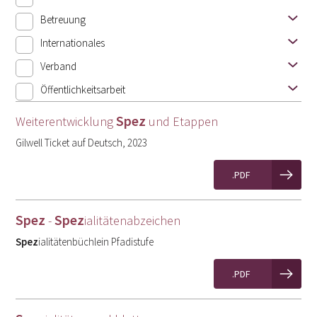
Betreuung
Internationales
Verband
Öffentlichkeitsarbeit
Spez
Weiterentwicklung
und Etappen
Gilwell Ticket auf Deutsch, 2023
.PDF
Spez
Spez
-
ialitätenabzeichen
Spez
ialitätenbüchlein Pfadistufe
.PDF