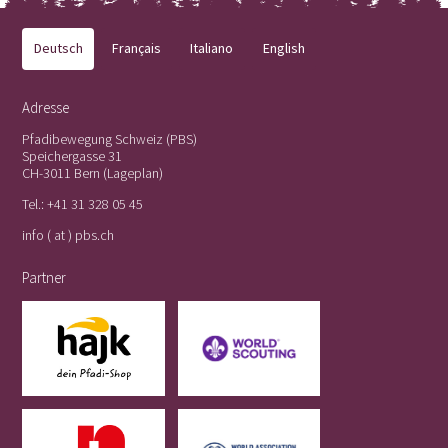
Deutsch
Français
Italiano
English
Adresse
Pfadibewegung Schweiz (PBS)
Speichergasse 31
CH-3011 Bern (
Lageplan
)
Tel.:
+41 31 328 05 45
info ( at ) pbs.ch
Partner