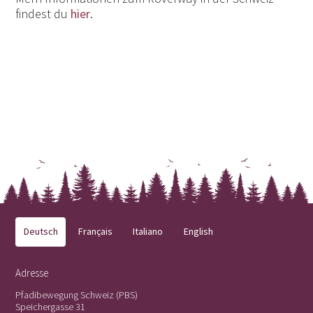
findest du
hier
.
Deutsch
Français
Italiano
English
Adresse
Pfadibewegung Schweiz (PBS)
Speichergasse 31