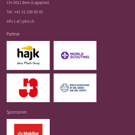
CH-3011 Bern (
Lageplan
)
Tel.:
+41 31 328 05 45
info ( at ) pbs.ch
Partner
Sponsoren