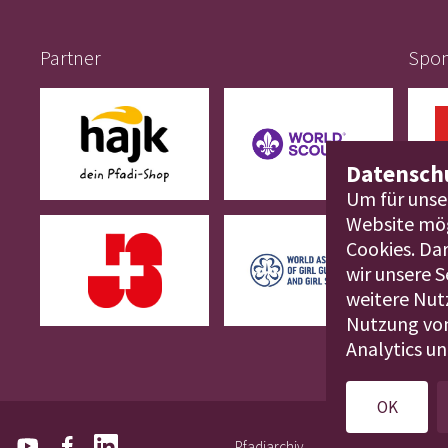
Partner
Spo
Datensch
Um für unse
Website mög
Cookies. Dar
wir unsere 
weitere Nutz
Nutzung von
Analytics u
OK
Pfadiarchiv
Medien
Kon