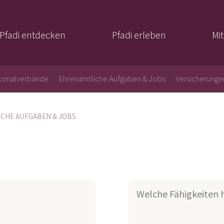
Pfadi entdecken
Pfadi erleben
Mi
tonalverbände
Ehrenamtliche Aufgaben & Jobs
Versicherunge
CHE AUFGABEN & JOBS
Welche Fähigkeiten h