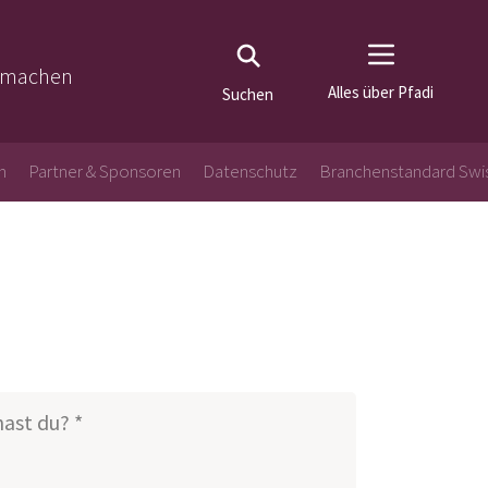
tmachen
Alles über Pfadi
Suchen
n
Partner & Sponsoren
Datenschutz
Branchenstandard Swi
ast du? *