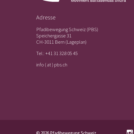
Adresse
Pfadibewegung Schweiz (PBS)
Speichergasse 31
CH-3011 Bern (
Lageplan
)
Tel.:
+41 31 328 05 45
info ( at ) pbs.ch
© 2026 Pfadibewegung Schweiz